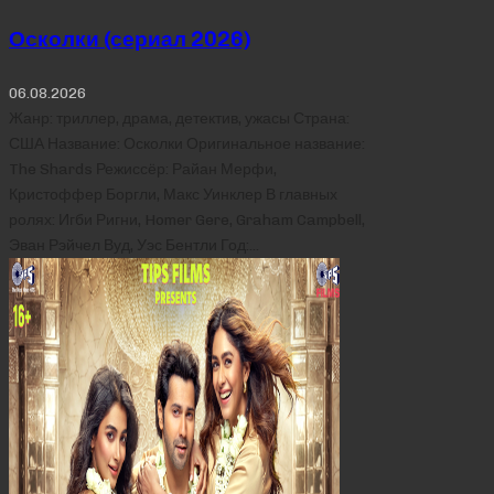
Осколки (сериал 2026)
06.08.2026
Жанр: триллер, драма, детектив, ужасы Страна:
США Название: Осколки Оригинальное название:
The Shards Режиссёр: Райан Мерфи,
Кристоффер Боргли, Макс Уинклер В главных
ролях: Игби Ригни, Homer Gere, Graham Campbell,
Эван Рэйчел Вуд, Уэс Бентли Год:…