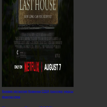
Posted
боевик
детектив
Новинки
США
триллер
ужасы
in
фантастика