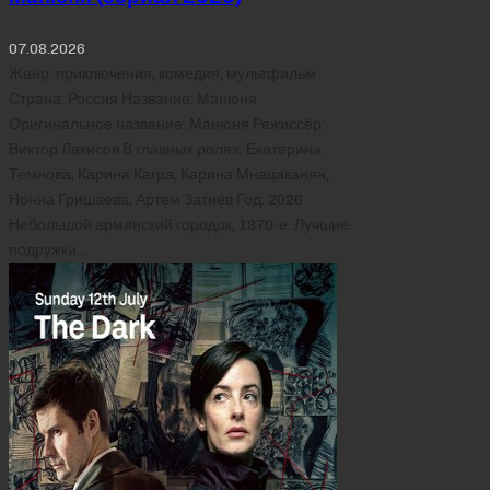
07.08.2026
Жанр: приключения, комедия, мультфильм
Страна: Россия Название: Манюня
Оригинальное название: Манюня Режиссёр:
Виктор Лакисов В главных ролях: Екатерина
Темнова, Карина Кагра, Карина Мнацаканян,
Нонна Гришаева, Артем Затиев Год: 2026
Небольшой армянский городок, 1970-е. Лучшие
подружки…