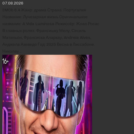
07.08.2026
IMDb 6.4 Жанр: драма Страна: Португалия
Название: Лучезарная жизнь Оригинальное
название: A Vida Luminosa Режиссёр: Жоао Росас
В главных ролях: Франсишку Мелу, Сесиль
Матиньон, Франсиска Аларкау, Andreia Alves,
Анджела Азеведо Год: 2025 Весна в Лиссабоне.
Николау…