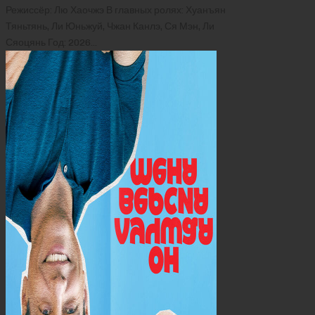
Режиссёр: Лю Хаочжэ В главных ролях: Хуанъян
Тяньтянь, Ли Юньжуй, Чжан Канлэ, Ся Мэн, Ли
Сяоцянь Год: 2026…