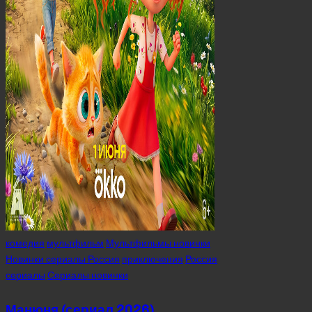
Posted
комедия
мультфильм
Мультфильмы новинки
in
Новинки сериалы Россия
приключения
Россия
сериалы
Сериалы новинки
Манюня (сериал 2026)