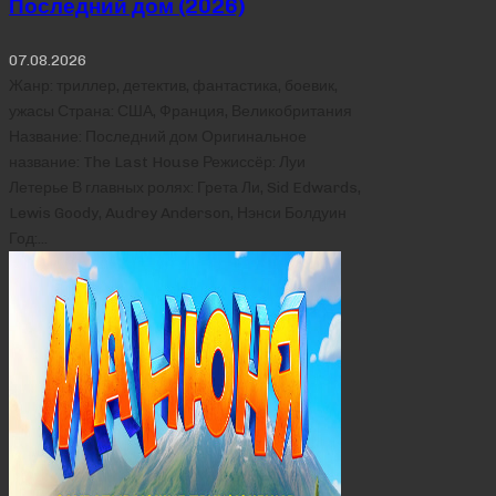
Последний дом (2026)
07.08.2026
Жанр: триллер, детектив, фантастика, боевик,
ужасы Страна: США, Франция, Великобритания
Название: Последний дом Оригинальное
название: The Last House Режиссёр: Луи
Летерье В главных ролях: Грета Ли, Sid Edwards,
Lewis Goody, Audrey Anderson, Нэнси Болдуин
Год:…