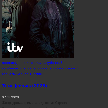
Posted
детектив
детектив сериал
зарубежный
in
зарубежный сериал
криминал
криминал сериал
сериалы
Сериалы новинки
Тьма (сериал 2026)
07.08.2026
Жанр: драма, криминал, детектив Страна: