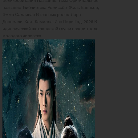
Великобритания Название: Тьма Оригинальное
название: Библиотека Режиссёр: Жиль Банньер,
Эмма Салливан В главных ролях: Лора
Доннелли, Хаят Камилла, Иэн Пири Год: 2026 В
идиллической шотландской глуши находят тело
молодого человека…